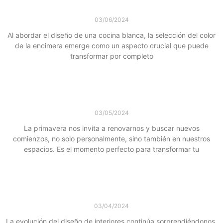
Elige el Color Perfecto de Encimera para tu
Cocina Blanca
03/06/2024
Al abordar el diseño de una cocina blanca, la selección del color
de la encimera emerge como un aspecto crucial que puede
transformar por completo
Leer más »
Reinventa Tu Espacio con Elegancia y
Funcionalidad esta Primavera
03/05/2024
La primavera nos invita a renovarnos y buscar nuevos
comienzos, no solo personalmente, sino también en nuestros
espacios. Es el momento perfecto para transformar tu
Leer más »
Cocinas Integradas al Salón: Una Tendencia que
Define el 2024
03/04/2024
La evolución del diseño de interiores continúa sorprendiéndonos,