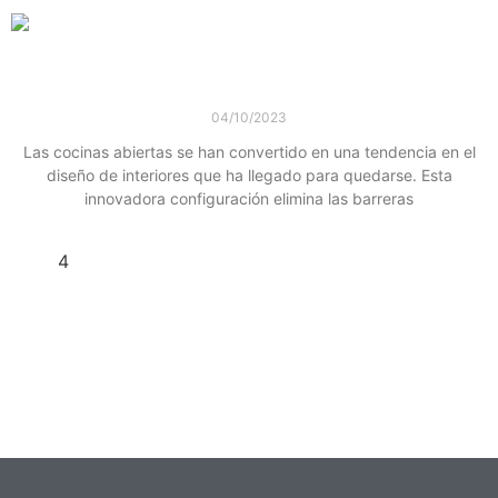
Leer más »
Cocinas abiertas: la tendencia que transforma tu
hogar
04/10/2023
Las cocinas abiertas se han convertido en una tendencia en el
diseño de interiores que ha llegado para quedarse. Esta
innovadora configuración elimina las barreras
Leer más »
1
2
3
4
5