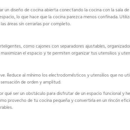
crear un diseño de cocina abierta conectando la cocina con la sala d
 espacio, lo que hace que la cocina parezca menos confinada. Utili
las áreas sin cerrarlas por completo.
nteligentes, como cajones con separadores ajustables, organizado
 maximizan el espacio y te permiten organizar tus utensilios y uten
ave. Reduce al mínimo los electrodomésticos y utensilios que no ut
a sensación de orden y amplitud.
r qué ser un obstáculo para disfrutar de un espacio funcional y h
ximo provecho de tu cocina pequeña y convertirla en un rincón efi
rables.