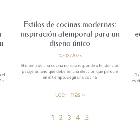
l
Estilos de cocinas modernas:
a
inspiración atemporal para un
e
u
diseño único
10/08/2025
El diseño de una cocina no solo responde a tendencias
pasajeras, sino que debe ser una elección que perdure
 el
El 
en el tiempo. Elegir una cocina
ión
esté
Leer más »
1
2
3
4
5