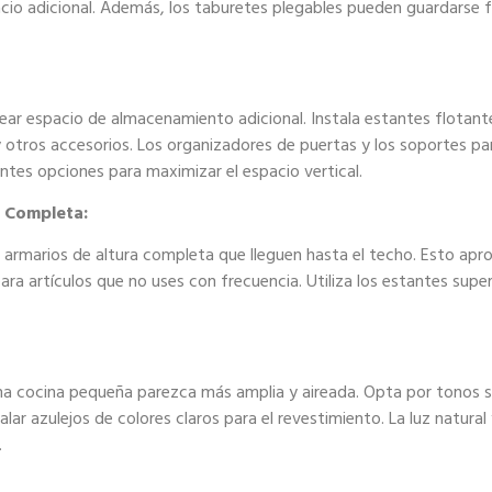
o adicional. Además, los taburetes plegables pueden guardarse fác
ear espacio de almacenamiento adicional. Instala estantes flotant
 y otros accesorios. Los organizadores de puertas y los soportes par
ntes opciones para maximizar el espacio vertical.
a Completa:
e armarios de altura completa que lleguen hasta el techo. Esto apr
ra artículos que no uses con frecuencia. Utiliza los estantes supe
na cocina pequeña parezca más amplia y aireada. Opta por tonos su
talar azulejos de colores claros para el revestimiento. La luz natur
.