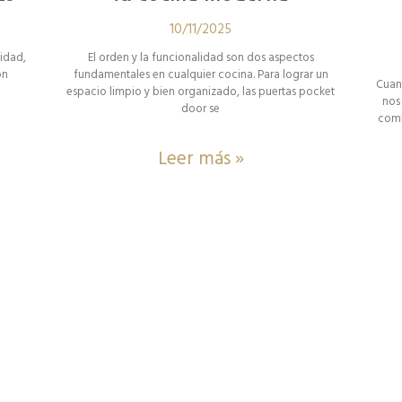
10/11/2025
lidad,
El orden y la funcionalidad son dos aspectos
on
fundamentales en cualquier cocina. Para lograr un
Cuan
espacio limpio y bien organizado, las puertas pocket
nos 
door se
comb
Leer más »