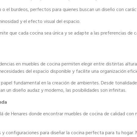
 o el burdeos, perfectos para
quienes buscan un diseño con caráct
minosidad y el efecto visual del
espacio.
mite que cada cocina sea única y se
adapte a las preferencias de ca
endencias en muebles de cocina permiten
elegir entre distintas altu
necesidades del espacio disponible y facilite una
organización efici
n papel fundamental en la creación de
ambientes. Desde tonalidade
can un diseño audaz y moderno, las
posibilidades son infinitas.
enda
alá de Henares donde encontrar
muebles de cocina de calidad con m
y configuraciones para diseñar la
cocina perfecta para tu hogar. 