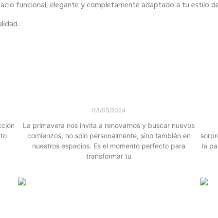
spacio funcional, elegante y completamente adaptado
a tu estilo d
lidad.
ra tu
Reinventa Tu Espacio con Elegancia y
Funcionalidad esta Primavera
03/05/2024
cción
La primavera nos invita a renovarnos y buscar nuevos
cto
comienzos, no solo personalmente, sino también en
sorpr
nuestros espacios. Es el momento perfecto para
la pa
transformar tu
Leer más »
:
 de
Tendencias de Diseño de Cocinas para
2024