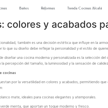
inas
Baños
Reformas
Tienda Cocinas Alcalá
: colores y acabados p
ncionalidad, también es una decisión
estética que influye en la armoní
r lo que su diseño debe reflejar la personalidad y
el estilo de quien
 de diseñar una cocina moderna y
personalizada es la selección del 
n la percepción del tamaño, la luminosidad y la
sensación de calidez
e cocinas
estan por la versatilidad en colores y
acabados, permitiendo que c
n:
 blanco mate, ideales para cocinas
elegantes y atemporales.
l verde menta, que aportan un toque
moderno y fresco.