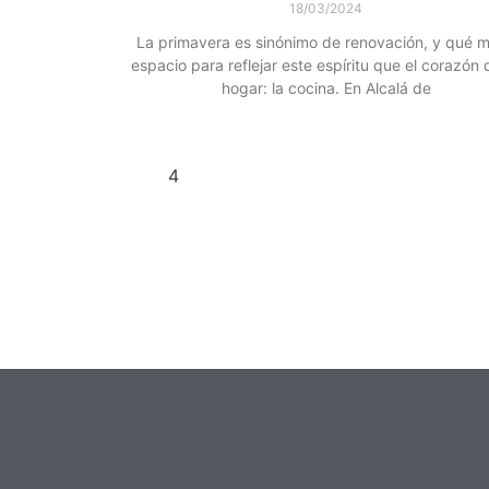
18/03/2024
La primavera es sinónimo de renovación, y qué m
espacio para reflejar este espíritu que el corazón 
hogar: la cocina. En Alcalá de
Leer más »
1
2
3
4
5