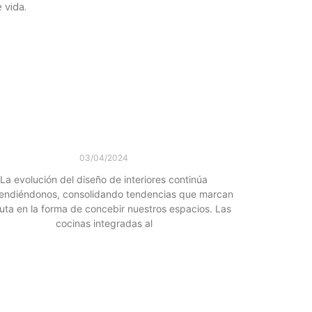
e vida.
Cocinas Integradas al Salón: Una
Tendencia que Define el 2024
03/04/2024
La evolución del diseño de interiores continúa
endiéndonos, consolidando tendencias que marcan
uta en la forma de concebir nuestros espacios. Las
cocinas integradas al
Leer más »
Cocinas abiertas: la tendencia que
transforma tu hogar