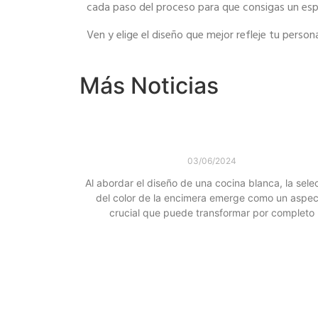
cada paso
del proceso para que consigas un e
Ven y elige el diseño que mejor refleje tu persona
Más Noticias
Elige el Color Perfecto de Encimera pa
Cocina Blanca
03/06/2024
Al abordar el diseño de una cocina blanca, la sele
del color de la encimera emerge como un aspe
crucial que puede transformar por completo
Leer más »
Renueva tu Cocina esta Primavera
Tendencias de Diseño 2024 en Alcalá
Henares