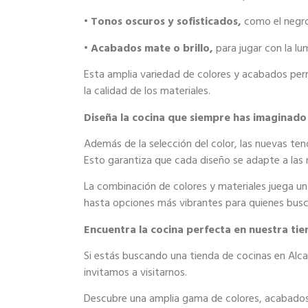
• Tonos oscuros y sofisticados,
como el negro
•
Acabados mate o brillo,
para jugar con la lu
Esta amplia variedad de colores y acabados per
la calidad
de los materiales.
Diseña la cocina que siempre has imaginado
Además de la selección del color, las nuevas t
Esto garantiza
que cada diseño se adapte a las 
La combinación de colores y materiales juega u
hasta
opciones más vibrantes para quienes bus
Encuentra la cocina perfecta en nuestra ti
Si estás buscando una tienda de cocinas en Alc
invitamos a
visitarnos.
Descubre una amplia gama de colores, acabados 