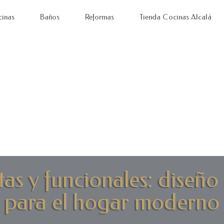
inas
Baños
Reformas
Tienda Cocinas Alcalá
as y funcionales: diseño
para el hogar moderno