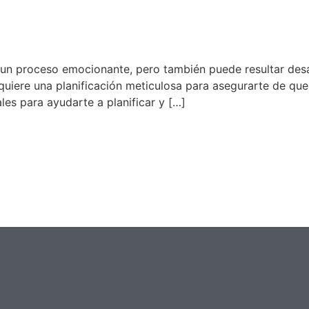
ficación de una reforma de co
s un proceso emocionante, pero también puede resultar des
equiere una planificación meticulosa para asegurarte de qu
es para ayudarte a planificar y […]