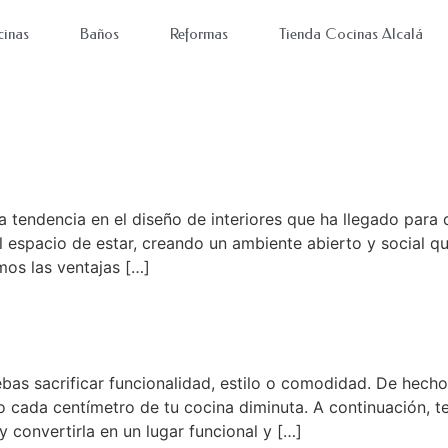
inas
Baños
Reformas
Tienda Cocinas Alcalá
endencia que transforma tu ho
a tendencia en el diseño de interiores que ha llegado para
y el espacio de estar, creando un ambiente abierto y social
mos las ventajas […]
equeños en una cocina
bas sacrificar funcionalidad, estilo o comodidad. De hecho
 cada centímetro de tu cocina diminuta. A continuación, t
 convertirla en un lugar funcional y […]